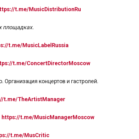
ttps://t.me/MusicDistributionRu
х площадках.
ps://t.me/MusicLabelRussia
tps://t.me/ConcertDirectorMoscow
о. Организация концертов и гастролей.
://t.me/TheArtistManager
—
https://t.me/MusicManagerMoscow
ps://t.me/MusCritic