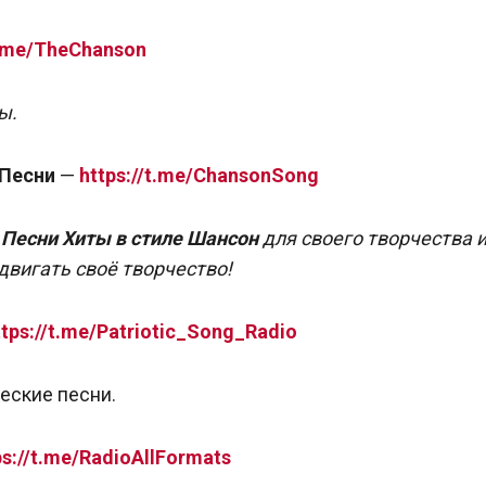
t.me/TheChanson
ы.
 Песни
—
https://t.me/ChansonSong
 Песни Хиты в стиле Шансон
для своего творчества 
двигать своё творчество!
ttps://t.me/Patriotic_Song_Radio
еские песни.
ps://t.me/RadioAllFormats